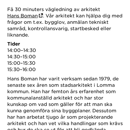
Få 30 minuters vägledning av arkitekt
Hans Boman
. Vår arkitekt kan hjälpa dig med
frågor om t.ex. bygglov, anmälan tekniskt
samråd, kontrollansvarig, startbesked eller
liknande.
Tider
14:00–14:30
14:30–15:00
15:00–15:30
15:30–16:00
Hans Boman har varit verksam sedan 1979, de
senaste sex åren som stadsarkitekt i Lomma
kommun. Han har femton års erfarenhet som
kommunalanställd arkitekt och har stor
kunskap om vad som gäller för att man ska
kunna genomföra sina byggplaner. Dessutom
har han arbetat tjugo år som projekterande
arkitekt och han vet vilka handlingar som krävs
och hur de ska se ut för att bli godkända.