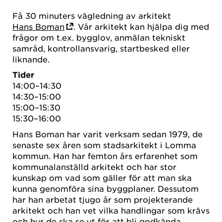
Få 30 minuters vägledning av arkitekt
Hans Boman
. Vår arkitekt kan hjälpa dig med
frågor om t.ex. bygglov, anmälan tekniskt
samråd, kontrollansvarig, startbesked eller
liknande.
Tider
14:00–14:30
14:30–15:00
15:00–15:30
15:30–16:00
Hans Boman har varit verksam sedan 1979, de
senaste sex åren som stadsarkitekt i Lomma
kommun. Han har femton års erfarenhet som
kommunalanställd arkitekt och har stor
kunskap om vad som gäller för att man ska
kunna genomföra sina byggplaner. Dessutom
har han arbetat tjugo år som projekterande
arkitekt och han vet vilka handlingar som krävs
och hur de ska se ut för att bli godkända.