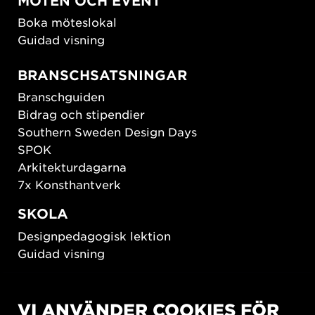
MÖTEN OCH EVENT
Boka möteslokal
Guidad visning
BRANSCHSATSNINGAR
Branschguiden
Bidrag och stipendier
Southern Sweden Design Days
SPOK
Arkitekturdagarna
7x Konsthantverk
SKOLA
Designpedagogisk lektion
Guidad visning
HÅLLBAR UTVECKLING
VI ANVÄNDER COOKIES FÖR
New European Bauhaus