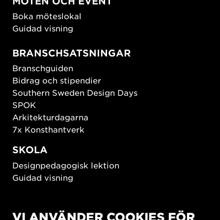
MÖTEN OCH EVENT
Boka möteslokal
Guidad visning
BRANSCHSATSNINGAR
Branschguiden
Bidrag och stipendier
Southern Sweden Design Days
SPOK
Arkitekturdagarna
7x Konsthantverk
SKOLA
Designpedagogisk lektion
Guidad visning
HÅLLBAR UTVECKLING
VI ANVÄNDER COOKIES FÖR
New European Bauhaus