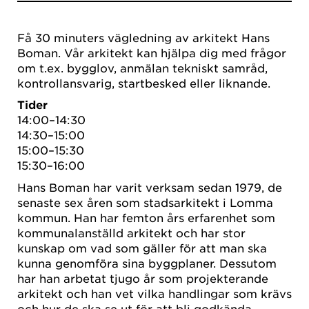
Få 30 minuters vägledning av arkitekt Hans
Boman. Vår arkitekt kan hjälpa dig med frågor
om t.ex. bygglov, anmälan tekniskt samråd,
kontrollansvarig, startbesked eller liknande.
Tider
14:00–14:30
14:30–15:00
15:00–15:30
15:30–16:00
Hans Boman har varit verksam sedan 1979, de
senaste sex åren som stadsarkitekt i Lomma
kommun. Han har femton års erfarenhet som
kommunalanställd arkitekt och har stor
kunskap om vad som gäller för att man ska
kunna genomföra sina byggplaner. Dessutom
har han arbetat tjugo år som projekterande
arkitekt och han vet vilka handlingar som krävs
och hur de ska se ut för att bli godkända.