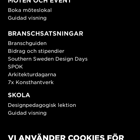
MÖTEN OCH EVENT
Boka möteslokal
Guidad visning
BRANSCHSATSNINGAR
Branschguiden
Bidrag och stipendier
Southern Sweden Design Days
SPOK
Arkitekturdagarna
7x Konsthantverk
SKOLA
Designpedagogisk lektion
Guidad visning
HÅLLBAR UTVECKLING
VI ANVÄNDER COOKIES FÖR
New European Bauhaus