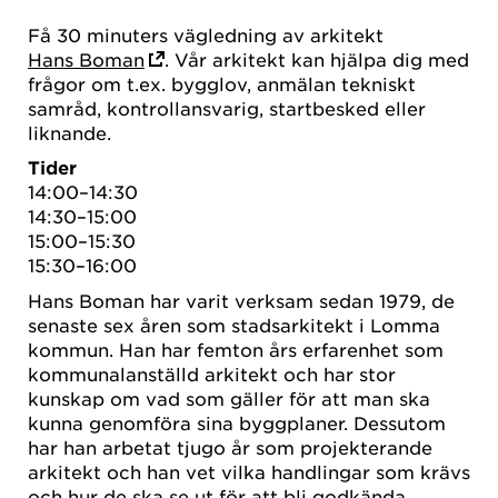
Få 30 minuters vägledning av arkitekt
Hans Boman
. Vår arkitekt kan hjälpa dig med
frågor om t.ex. bygglov, anmälan tekniskt
samråd, kontrollansvarig, startbesked eller
liknande.
Tider
14:00–14:30
14:30–15:00
15:00–15:30
15:30–16:00
Hans Boman har varit verksam sedan 1979, de
senaste sex åren som stadsarkitekt i Lomma
kommun. Han har femton års erfarenhet som
kommunalanställd arkitekt och har stor
kunskap om vad som gäller för att man ska
kunna genomföra sina byggplaner. Dessutom
har han arbetat tjugo år som projekterande
arkitekt och han vet vilka handlingar som krävs
och hur de ska se ut för att bli godkända.