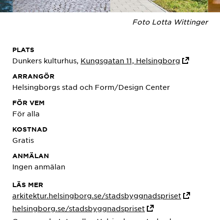
Foto Lotta Wittinger
PLATS
Dunkers kulturhus,
Kungsgatan 11, Helsingborg
ARRANGÖR
Helsingborgs stad och Form/Design Center
FÖR VEM
För alla
KOSTNAD
Gratis
ANMÄLAN
Ingen anmälan
LÄS MER
arkitektur.helsingborg.se/stadsbyggnadspriset
helsingborg.se/stadsbyggnadspriset