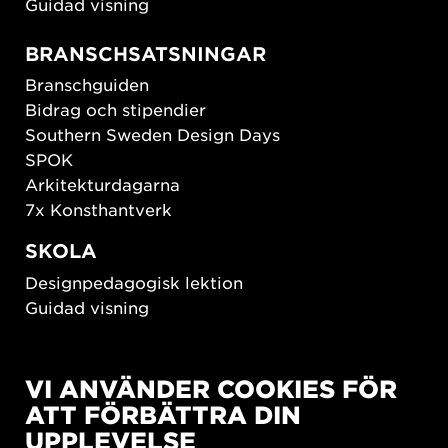
Guidad visning
BRANSCHSATSNINGAR
Branschguiden
Bidrag och stipendier
Southern Sweden Design Days
SPOK
Arkitekturdagarna
7x Konsthantverk
SKOLA
Designpedagogisk lektion
Guidad visning
HÅLLBAR UTVECKLING
VI ANVÄNDER COOKIES FÖR
New European Bauhaus
ATT FÖRBÄTTRA DIN
SUSTAINORDIC
UPPLEVELSE
Share Future Living