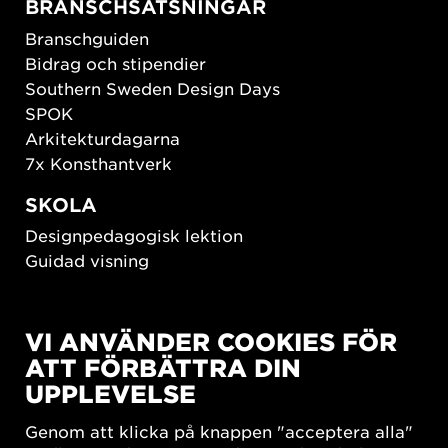
BRANSCHSATSNINGAR
Branschguiden
Bidrag och stipendier
Southern Sweden Design Days
SPOK
Arkitekturdagarna
7x Konsthantverk
SKOLA
Designpedagogisk lektion
Guidad visning
HÅLLBAR UTVECKLING
VI ANVÄNDER COOKIES FÖR
New European Bauhaus
ATT FÖRBÄTTRA DIN
SUSTAINORDIC
UPPLEVELSE
Share Future Living
Lek för demokrati
Genom att klicka på knappen "acceptera alla"
What Matter_s