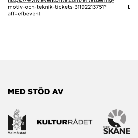
motiv-och-teknik-tickets-31192213751?
aff=efbevent
MED STÖD AV