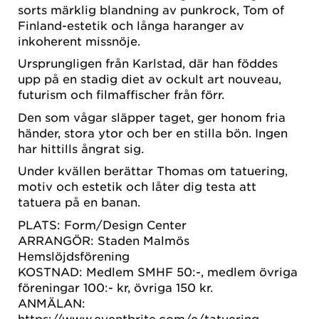
sorts märklig blandning av punkrock, Tom of
Finland-estetik och långa haranger av
inkoherent missnöje.
Ursprungligen från Karlstad, där han föddes
upp på en stadig diet av ockult art nouveau,
futurism och filmaffischer från förr.
Den som vågar släpper taget, ger honom fria
händer, stora ytor och ber en stilla bön. Ingen
har hittills ångrat sig.
Under kvällen berättar Thomas om tatuering,
motiv och estetik och låter dig testa att
tatuera på en banan.
PLATS: Form/Design Center
ARRANGÖR: Staden Malmös
Hemslöjdsförening
KOSTNAD: Medlem SMHF 50:-, medlem övriga
föreningar 100:- kr, övriga 150 kr.
ANMÄLAN:
https://www.eventbrite.com/e/tatuering-