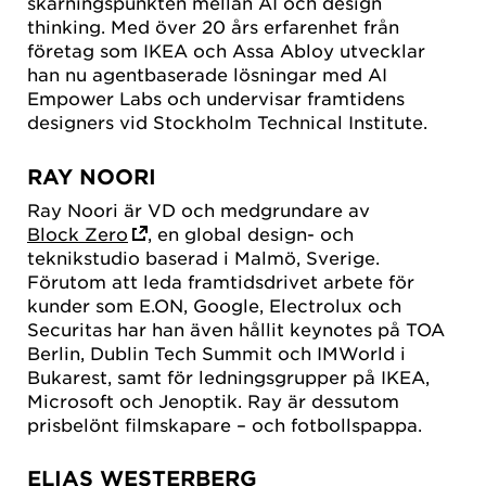
skärningspunkten mellan AI och design
thinking. Med över 20 års erfarenhet från
företag som IKEA och Assa Abloy utvecklar
han nu agentbaserade lösningar med AI
Empower Labs och undervisar framtidens
designers vid Stockholm Technical Institute.
RAY NOORI
Ray Noori är VD och medgrundare av
Block Zero
, en global design- och
teknikstudio baserad i Malmö, Sverige.
Förutom att leda framtidsdrivet arbete för
kunder som E.ON, Google, Electrolux och
Securitas har han även hållit keynotes på TOA
Berlin, Dublin Tech Summit och IMWorld i
Bukarest, samt för ledningsgrupper på IKEA,
Microsoft och Jenoptik. Ray är dessutom
prisbelönt filmskapare – och fotbollspappa.
ELIAS WESTERBERG