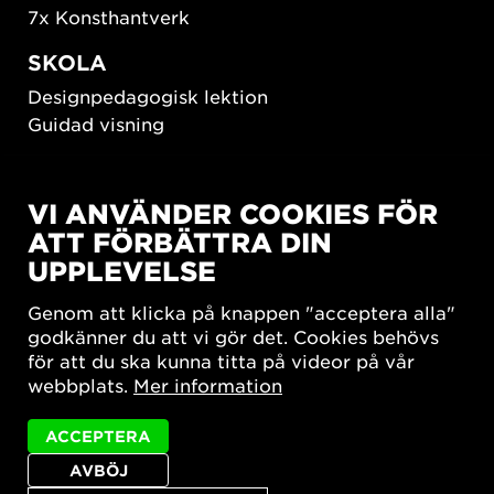
7x Konsthantverk
SKOLA
Designpedagogisk lektion
Guidad visning
HÅLLBAR UTVECKLING
VI ANVÄNDER COOKIES FÖR
New European Bauhaus
ATT FÖRBÄTTRA DIN
SUSTAINORDIC
UPPLEVELSE
Share Future Living
Lek för demokrati
Genom att klicka på knappen "acceptera alla"
What Matter_s
godkänner du att vi gör det. Cookies behövs
för att du ska kunna titta på videor på vår
webbplats.
Mer information
ACCEPTERA
AVBÖJ
Integritetspolicy
Tillgänglighetsredogörelse
Sajtkarta
Cookie-inställningar