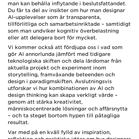
man kan behålla inflytande i beslutsfattandet.
Du får ta del av insikter om hur man designar
AI-upplevelser som är transparenta,
tillförlitliga och samarbetsinriktade – samtidigt
som man undviker kognitiv överbelastning
eller att delegera bort för mycket.
Vi kommer också att fördjupa oss i vad som
gör AI annorlunda jämfört med tidigare
teknologiska skiften och dela lärdomar från
aktuella projekt och experiment inom
storytelling, framväxande beteenden och
design i paradigmskiften. Avslutningsvis
utforskar vi hur kombinationen av AI och
design thinking kan skapa verkligt värde –
genom att stärka kreativitet,
människocentrerade lösningar och affärsnytta
– och ta steget bortom hypen till påtagliga
resultat.
Var med på en kväll fylld av inspiration,
reflektion och praktiska idéer om hur designers