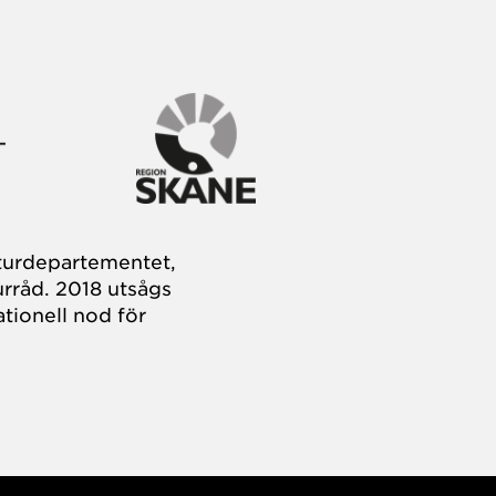
turdepartementet,
rråd. 2018 utsågs
tionell nod för