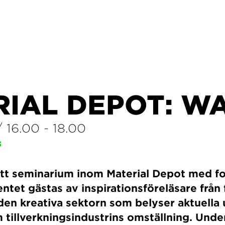
RIAL DEPOT: W
/
16.00
-
18.00
3
ett seminarium inom Material Depot med f
entet gästas av inspirationsföreläsare från
 den kreativa sektorn som belyser aktuell
 tillverkningsindustrins omställning. Unde