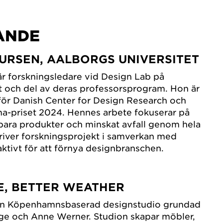
ANDE
AURSEN, AALBORGS UNIVERSITET
r forskningsledare vid Design Lab på
t och del av deras professorsprogram. Hon är
r för Danish Center for Design Research och
-priset 2024. Hennes arbete fokuserar på
llbara produkter och minskat avfall genom hela
river forskningsprojekt i samverkan med
aktivt för att förnya designbranschen.
E, BETTER WEATHER
 en Köpenhamnsbaserad designstudio grundad
ge och Anne Werner. Studion skapar möbler,