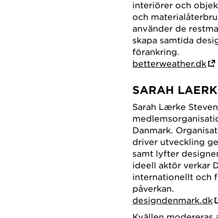
interiörer och obje
och materialåterbru
använder de restmat
skapa samtida desig
förankring.
betterweather.dk
SARAH LAERK
Sarah Lærke Steven
medlemsorganisatio
Danmark. Organisat
driver utveckling 
samt lyfter designe
ideell aktör verkar
internationellt och 
påverkan.
designdenmark.dk
Kvällen modereras 