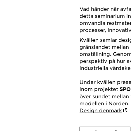
Vad händer när avfa
detta seminarium 
omvandla restmateri
processer, innovati
Kvällen samlar desi
gränslandet mellan 
omställning. Genom 
perspektiv på hur av
industriella värdek
Under kvällen pres
inom projektet
SPO
över sundet mellan 
modellen i Norden. 
Design denmark
.