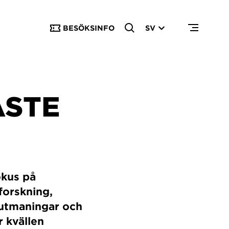
BESÖKSINFO
SV
ASTE
okus på
 forskning,
a utmaningar och
r kvällen