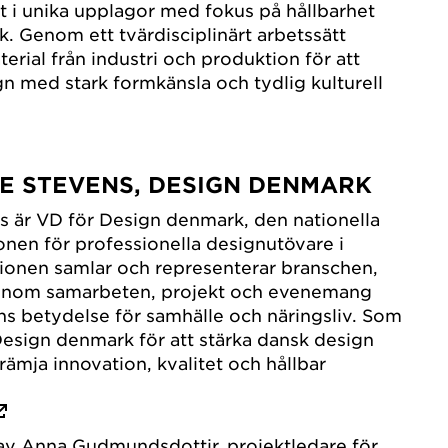
kt i unika upplagor med fokus på hållbarhet
k. Genom ett tvärdisciplinärt arbetssätt
erial från industri och produktion för att
n med stark formkänsla och tydlig kulturell
E STEVENS, DESIGN DENMARK
s är VD för Design denmark, den nationella
nen för professionella designutövare i
ionen samlar och representerar branschen,
genom samarbeten, projekt och evenemang
ns betydelse för samhälle och näringsliv. Som
 Design denmark för att stärka dansk design
främja innovation, kvalitet och hållbar
av Anna Gudmundsdottir, projektledare för