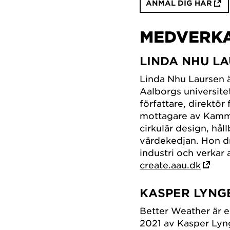
ANMÄL DIG HÄR
MEDVERK
LINDA NHU L
Linda Nhu Laursen ä
Aalborgs universite
författare, direktö
mottagare av Kamma
cirkulär design, hå
värdekedjan. Hon d
industri och verkar 
create.aau.dk
KASPER LYNG
Better Weather är
2021 av Kasper Lyn