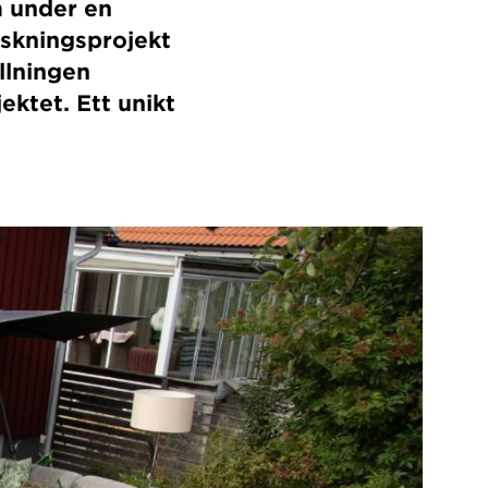
m under en
rskningsprojekt
ällningen
ktet. Ett unikt
.