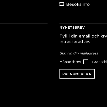
Besöksinfo
NYHETSBREV
Fyll i din email och kry
intresserad av.
E-
postadress
*
Månadsbrev
Bransch