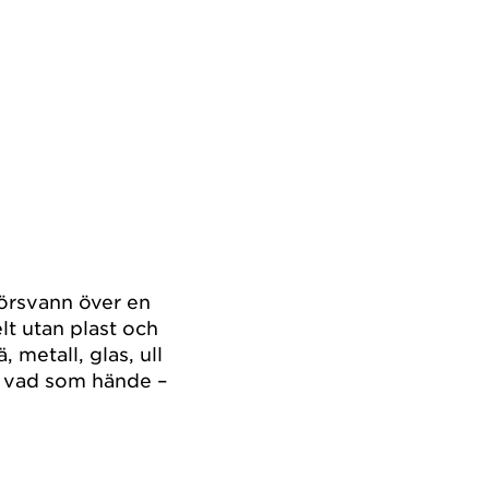
 försvann över en
t utan plast och
 metall, glas, ull
r vad som hände –