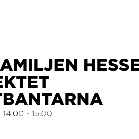
FAMILJEN HESS
EKTET
TBANTARNA
/
14.00
-
15.00