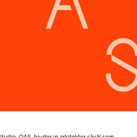
tudio, OAS, bjuder in arkitekter såväl som