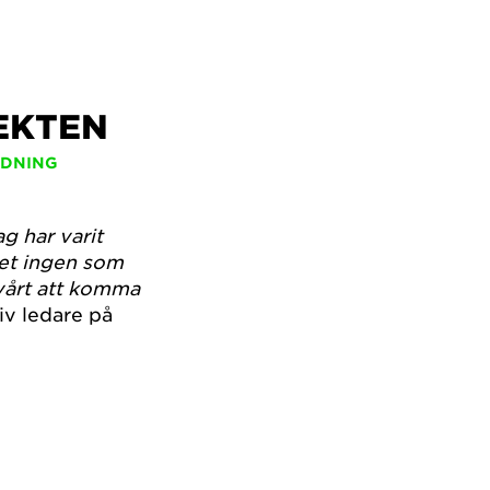
TEKTEN
IDNING
ag har varit
det ingen som
svårt att komma
tiv ledare på