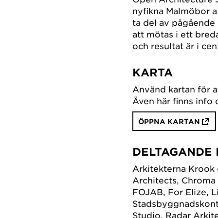
nyfikna Malmöbor at
ta del av pågående p
att mötas i ett bred
och resultat är i ce
KARTA
Använd kartan för a
Även här finns info
ÖPPNA KARTAN
DELTAGANDE
Arkitekterna Krook 
Architects, Chroma
FOJAB, For Elize, L
Stadsbyggnadskont
Studio, Radar Arkit