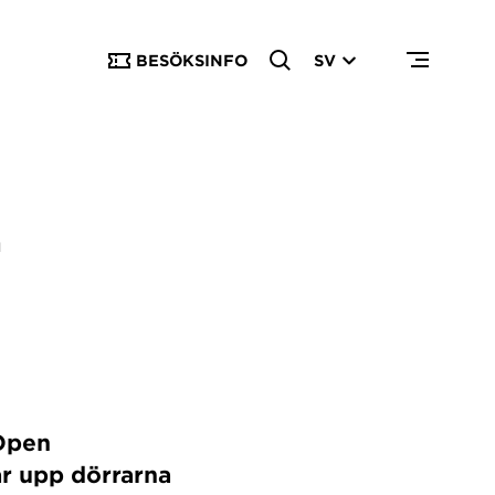
BESÖKSINFO
SV
E
 Open
ar upp dörrarna