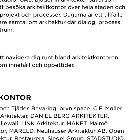
t besöka arkitektkontor över hela staden och
rojekt och processer. Dagarna är ett tillfälle
are samtal om arkitektur där dialog, process
ntrum.
tt navigera dig runt bland arkitektkontoren.
 om innehåll och öppettider.
 KONTOR
och Tjäder, Bevaring, bryn space, C.F. Møller
 Arkitekter, DANIEL BERG ARKITEKTER,
iljewall, LINK Arkitektur, MAKET, Malmö
or, MARELD, Neuhauser Arkitektur AB, Open
ektur, Restaurera, Siegel Group, STADSTUDIO,