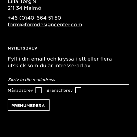
Lilla Torg 9
211 34 Malmö
+46 (0)40-664 51 50
form@formdesigncenter.com
NYHETSBREV
Fyll i din email och kryssa i ett eller flera
utskick som du är intresserad av.
E-
postadress
*
Månadsbrev
Branschbrev