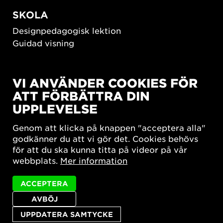
SKOLA
Designpedagogisk lektion
Guidad visning
HÅLLBAR UTVECKLING
VI ANVÄNDER COOKIES FÖR
New European Bauhaus
ATT FÖRBÄTTRA DIN
SUSTAINORDIC
UPPLEVELSE
Share Future Living
Lek för demokrati
Genom att klicka på knappen "acceptera alla"
What Matter_s
godkänner du att vi gör det. Cookies behövs
för att du ska kunna titta på videor på vår
webbplats.
Mer information
ACCEPTERA
AVBÖJ
Integritetspolicy
Tillgänglighetsredogörelse
Sajtkarta
Cookie-inställningar
UPPDATERA SAMTYCKE
© 2026 Form/Design Center