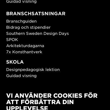
Guidad visning
BRANSCHSATSNINGAR
Branschguiden
Bidrag och stipendier
Southern Sweden Design Days
SPOK
Arkitekturdagarna
7x Konsthantverk
SKOLA
Designpedagogisk lektion
Guidad visning
HÅLLBAR UTVECKLING
VI ANVÄNDER COOKIES FÖR
New European Bauhaus
ATT FÖRBÄTTRA DIN
SUSTAINORDIC
UPPLEVELSE
Share Future Living