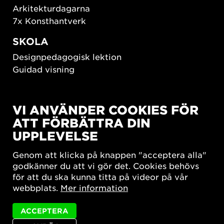
Arkitekturdagarna
7x Konsthantverk
SKOLA
Designpedagogisk lektion
Guidad visning
HÅLLBAR UTVECKLING
VI ANVÄNDER COOKIES FÖR
New European Bauhaus
ATT FÖRBÄTTRA DIN
SUSTAINORDIC
UPPLEVELSE
Share Future Living
Lek för demokrati
Genom att klicka på knappen "acceptera alla"
What Matter_s
godkänner du att vi gör det. Cookies behövs
för att du ska kunna titta på videor på vår
webbplats.
Mer information
ACCEPTERA