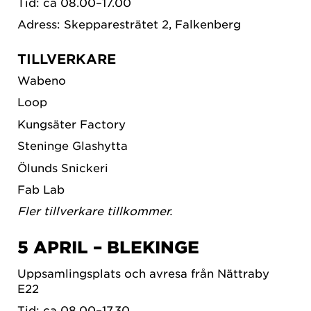
Tid: ca 08.00–17.00
Adress: Skepparesträtet 2, Falkenberg
TILLVERKARE
Wabeno
Loop
Kungsäter Factory
Steninge Glashytta
Ölunds Snickeri
Fab Lab
​Fler tillverkare tillkommer.
5 APRIL – BLEKINGE
Uppsamlingsplats och avresa från Nättraby
E22
Tid: ca 08.00–17.30