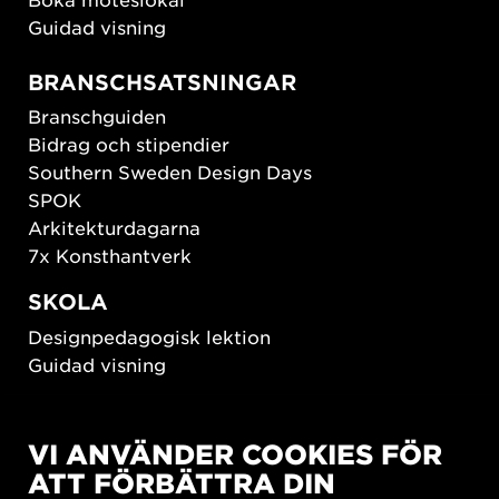
Guidad visning
BRANSCHSATSNINGAR
Branschguiden
Bidrag och stipendier
Southern Sweden Design Days
SPOK
Arkitekturdagarna
7x Konsthantverk
SKOLA
Designpedagogisk lektion
Guidad visning
HÅLLBAR UTVECKLING
VI ANVÄNDER COOKIES FÖR
New European Bauhaus
ATT FÖRBÄTTRA DIN
SUSTAINORDIC