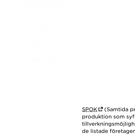
SPOK
(Samtida pr
produktion som syft
tillverkningsmöjlighe
de listade företagen