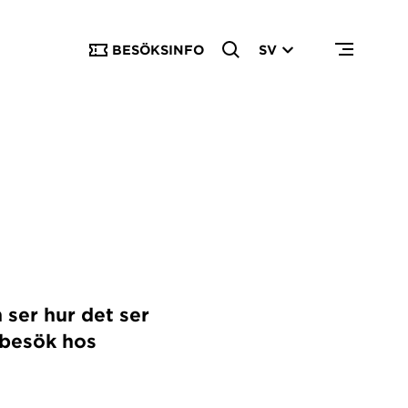
BESÖKSINFO
SV
 ser hur det ser
ebesök hos