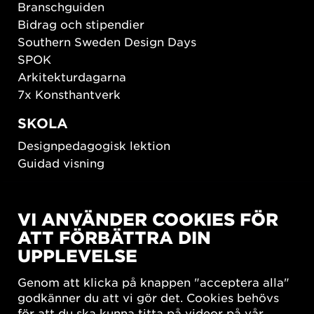
Branschguiden
Bidrag och stipendier
Southern Sweden Design Days
SPOK
Arkitekturdagarna
7x Konsthantverk
SKOLA
Designpedagogisk lektion
Guidad visning
HÅLLBAR UTVECKLING
VI ANVÄNDER COOKIES FÖR
New European Bauhaus
ATT FÖRBÄTTRA DIN
SUSTAINORDIC
UPPLEVELSE
Share Future Living
Lek för demokrati
Genom att klicka på knappen "acceptera alla"
What Matter_s
godkänner du att vi gör det. Cookies behövs
för att du ska kunna titta på videor på vår