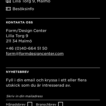
Lilla Torg 9, Malmö
Besöksinfo
KONTAKTA OSS
Form/Design Center
Lilla Torg 9
211 34 Malmö
+46 (0)40-664 51 50
form@formdesigncenter.com
NYHETSBREV
Fyll i din email och kryssa i ett eller flera
utskick som du är intresserad av.
E-
postadress
*
Månadsbrev
Branschbrev