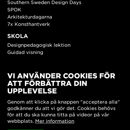
Southern Sweden Design Days
SPOK
Arkitekturdagarna
7x Konsthantverk
SKOLA
Designpedagogisk lektion
Guidad visning
HÅLLBAR UTVECKLING
VI ANVÄNDER COOKIES FÖR
New European Bauhaus
ATT FÖRBÄTTRA DIN
SUSTAINORDIC
UPPLEVELSE
Share Future Living
Lek för demokrati
Genom att klicka på knappen "acceptera alla"
What Matter_s
godkänner du att vi gör det. Cookies behövs
för att du ska kunna titta på videor på vår
webbplats.
Mer information