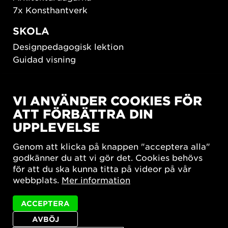
7x Konsthantverk
SKOLA
Designpedagogisk lektion
Guidad visning
HÅLLBAR UTVECKLING
VI ANVÄNDER COOKIES FÖR
New European Bauhaus
ATT FÖRBÄTTRA DIN
SUSTAINORDIC
UPPLEVELSE
Share Future Living
Lek för demokrati
Genom att klicka på knappen "acceptera alla"
What Matter_s
godkänner du att vi gör det. Cookies behövs
för att du ska kunna titta på videor på vår
webbplats.
Mer information
ACCEPTERA
AVBÖJ
Integritetspolicy
Tillgänglighetsredogörelse
Sajtkarta
Cookie-inställningar