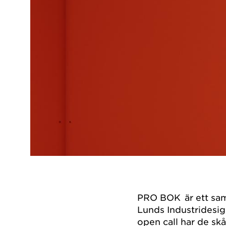
PRO BOK är ett sam
Lunds Industridesi
open call har de sk