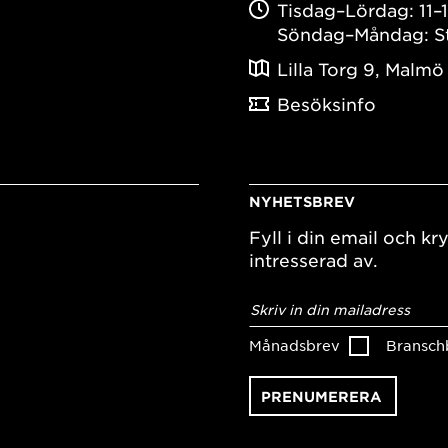
Tisdag–Lördag: 11–
Söndag–Måndag: S
Lilla Torg 9, Malmö
Besöksinfo
NYHETSBREV
Fyll i din email och kry
intresserad av.
E-
postadress
*
Månadsbrev
Bransch