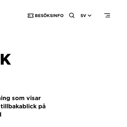
BESÖKSINFO
SV
OK
ning som visar
tillbakablick på
d