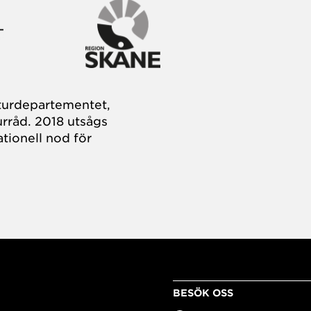
turdepartementet,
rråd. 2018 utsågs
tionell nod för
BESÖK OSS