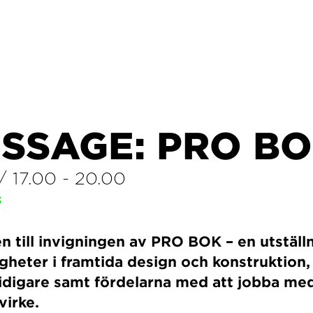
SSAGE: PRO B
/
17.00
-
20.00
3
till invigningen av PRO BOK – en utställ
gheter i framtida design och konstruktion, 
tidigare samt fördelarna med att jobba me
virke.