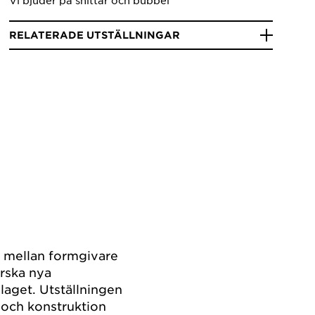
Vi bjuder på snittar och bubbel
RELATERADE UTSTÄLLNINGAR
 mellan formgivare
orska nya
aget. Utställningen
 och konstruktion