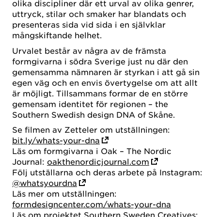
olika discipliner där ett urval av olika genrer,
uttryck, stilar och smaker har blandats och
presenteras sida vid sida i en självklar
mångskiftande helhet.
Urvalet består av några av de främsta
formgivarna i södra Sverige just nu där den
gemensamma nämnaren är styrkan i att gå sin
egen väg och en envis övertygelse om att allt
är möjligt. Tillsammans formar de en större
gemensam identitet för regionen – the
Southern Swedish design DNA of Skåne.
Se filmen av Zetteler om utställningen:
bit.ly/whats-your-dna
Läs om formgivarna i Oak – The Nordic
Journal:
oakthenordicjournal.com
Följ utställarna och deras arbete på Instagram:
@whatsyourdna
Läs mer om utställningen:
formdesigncenter.com/whats-your-dna
Läs om projektet Southern Sweden Creatives: