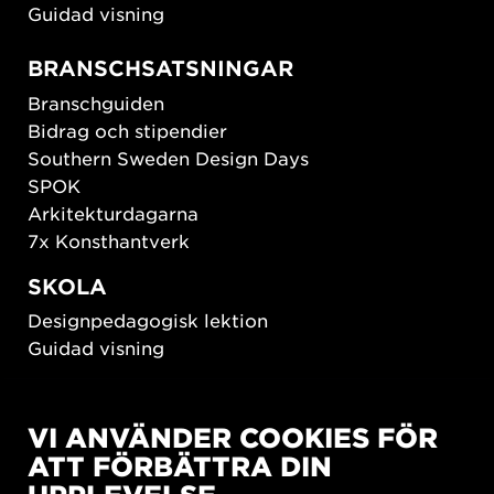
Guidad visning
BRANSCHSATSNINGAR
Branschguiden
Bidrag och stipendier
Southern Sweden Design Days
SPOK
Arkitekturdagarna
7x Konsthantverk
SKOLA
Designpedagogisk lektion
Guidad visning
HÅLLBAR UTVECKLING
VI ANVÄNDER COOKIES FÖR
New European Bauhaus
ATT FÖRBÄTTRA DIN
SUSTAINORDIC
Share Future Living