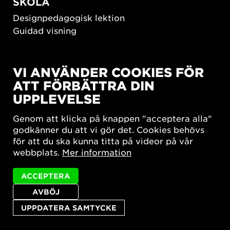
SKOLA
Designpedagogisk lektion
Guidad visning
HÅLLBAR UTVECKLING
VI ANVÄNDER COOKIES FÖR
New European Bauhaus
ATT FÖRBÄTTRA DIN
SUSTAINORDIC
UPPLEVELSE
Share Future Living
Lek för demokrati
Genom att klicka på knappen "acceptera alla"
What Matter_s
godkänner du att vi gör det. Cookies behövs
för att du ska kunna titta på videor på vår
webbplats.
Mer information
ACCEPTERA
AVBÖJ
Integritetspolicy
Tillgänglighetsredogörelse
Sajtkarta
Cookie-inställningar
UPPDATERA SAMTYCKE
© 2026 Form/Design Center