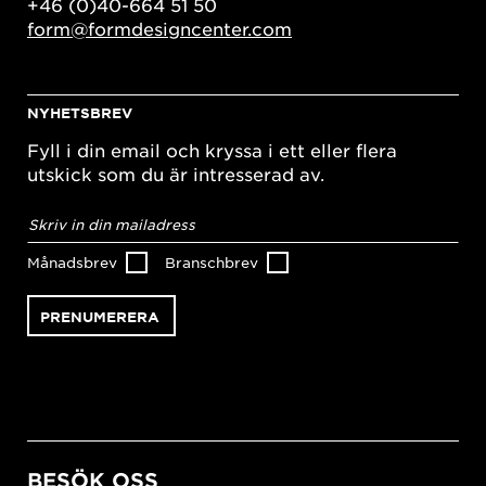
+46 (0)40-664 51 50
form@formdesigncenter.com
NYHETSBREV
Fyll i din email och kryssa i ett eller flera
utskick som du är intresserad av.
E-
postadress
*
Månadsbrev
Branschbrev
BESÖK OSS