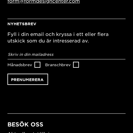
form@formdesigncenter.com
NYHETSBREV
Fyll i din email och kryssa i ett eller flera
utskick som du är intresserad av.
E-
postadress
*
Månadsbrev
Branschbrev
BESÖK OSS