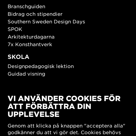
Branschguiden
Bidrag och stipendier
Southern Sweden Design Days
SPOK
Arkitekturdagarna
7x Konsthantverk
SKOLA
Designpedagogisk lektion
Guidad visning
HÅLLBAR UTVECKLING
VI ANVÄNDER COOKIES FÖR
New European Bauhaus
ATT FÖRBÄTTRA DIN
SUSTAINORDIC
UPPLEVELSE
Share Future Living
Lek för demokrati
Genom att klicka på knappen "acceptera alla"
What Matter_s
godkänner du att vi gör det. Cookies behövs