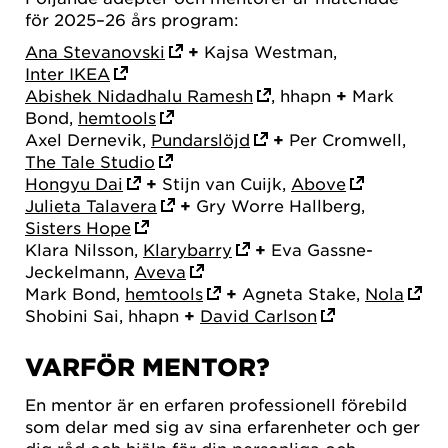
för 2025–26 års program:
Ana Stevanovski
+
Kajsa Westman,
Inter IKEA
Abishek Nidadhalu Ramesh
, hhapn
+
Mark
Bond,
hemtools
Axel Dernevik,
Pundarslöjd
+
Per Cromwell,
The Tale Studio
Hongyu Dai
+
Stijn van Cuijk,
Above
Julieta Talavera
+
Gry Worre Hallberg,
Sisters Hope
Klara Nilsson,
Klarybarry
+
Eva Gassne-
Jeckelmann,
Aveva
Mark Bond,
hemtools
+
Agneta Stake,
Nola
Shobini Sai, hhapn
+
David Carlson
VARFÖR MENTOR?
En mentor är en erfaren professionell förebild
som delar med sig av sina erfarenheter och ger