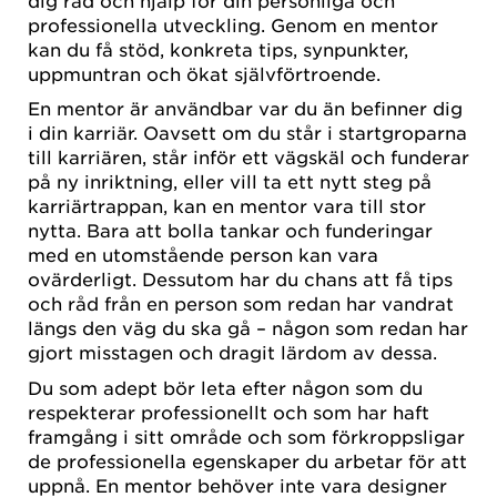
dig råd och hjälp för din personliga och
professionella utveckling. Genom en mentor
kan du få stöd, konkreta tips, synpunkter,
uppmuntran och ökat självförtroende.
En mentor är användbar var du än befinner dig
i din karriär. Oavsett om du står i startgroparna
till karriären, står inför ett vägskäl och funderar
på ny inriktning, eller vill ta ett nytt steg på
karriärtrappan, kan en mentor vara till stor
nytta. Bara att bolla tankar och funderingar
med en utomstående person kan vara
ovärderligt. Dessutom har du chans att få tips
och råd från en person som redan har vandrat
längs den väg du ska gå – någon som redan har
gjort misstagen och dragit lärdom av dessa.
Du som adept bör leta efter någon som du
respekterar professionellt och som har haft
framgång i sitt område och som förkroppsligar
de professionella egenskaper du arbetar för att
uppnå. En mentor behöver inte vara designer