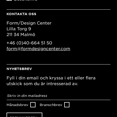
KONTAKTA OSS
Form/Design Center
Lilla Torg 9
211 34 Malmö
+46 (0)40-664 51 50
form@formdesigncenter.com
NYHETSBREV
Fyll i din email och kryssa i ett eller flera
utskick som du är intresserad av.
E-
postadress
*
Månadsbrev
Branschbrev