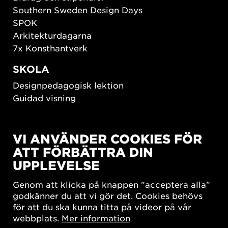
Southern Sweden Design Days
SPOK
Arkitekturdagarna
7x Konsthantverk
SKOLA
Designpedagogisk lektion
Guidad visning
HÅLLBAR UTVECKLING
VI ANVÄNDER COOKIES FÖR
New European Bauhaus
ATT FÖRBÄTTRA DIN
SUSTAINORDIC
UPPLEVELSE
Share Future Living
Lek för demokrati
Genom att klicka på knappen "acceptera alla"
What Matter_s
godkänner du att vi gör det. Cookies behövs
för att du ska kunna titta på videor på vår
webbplats.
Mer information