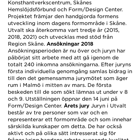
Konsthantverkscentrum, Skånes
Hemslöjdsförbund och Form/Design Center.
Projektet främjar den handgjorda formens
utveckling inom dagens formområde i Skåne.
Utvalt ska återkomma vart tredje år (2015,
2018, 2021) och utvecklas med stöd från
Region Skåne.
Ansökningar 2018
Ansökningsperioden är nu över och juryn har
påbörjat sitt arbete med att gå igenom de
totalt 240 inkomna ansökningarna. Efter juryns
första individuella genomgång samlas bidrag in
till den det gemensamma jurymötet som äger
rum i Malmö i mitten av mars. De första
beskeden till de som sökt lämnas ut under v 8
och 9. Utställningen öppnar den 14 juni på
Form/Design Center.
Årets jury
Juryn i Utvalt
består av tre personer som var och en
representerar ett formområde och som innehar
särskilda kunskaper om detta. De har också
aktivt och på olika sätt intresserat sig för
frågor kring handens arbete avseende kvalitet,