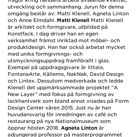
utveckling och sammanhang. Juryn för denna
omgång består av: Matti Klenell, Agneta Linton
och Anne Elmdahl.
Matti Klenell
Matti Klenell
är arkitekt och formgivare, utbildad på
Konstfack. I dag driver han en egen
verksamhet främst inriktad mot möbel- och
produktdesign. Han har också arbetat mycket
med unika formgivnings- och
utsmyckningsuppdrag framförallt i glas.
Exempel på uppdragsgivare är Iittala,
FontanaArte, Källemo, NakNak, David Design
och Lintex. Dessutom medverkade och ledde
Klenell det uppmärksammade projektet "A
New Layer” med fokus på formgivning av
lackhantverk som bland annat visades på Form
Design Center våren 2015. Just nu är han
huvudansvarig för inredningen av café och
restaurang på nya Nationalmuseum som
öppnar hösten 2018.
Agneta Linton
är
adjungerad professor på masterprogrammet