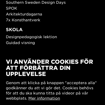
Southern Sweden Design Days
SPOK
Arkitekturdagarna
7x Konsthantverk
SKOLA
Designpedagogisk lektion
Guidad visning
HÅLLBAR UTVECKLING
VI ANVÄNDER COOKIES FÖR
New European Bauhaus
ATT FÖRBÄTTRA DIN
SUSTAINORDIC
UPPLEVELSE
Share Future Living
Lek för demokrati
Genom att klicka på knappen "acceptera alla"
What Matter_s
godkänner du att vi gör det. Cookies behövs
för att du ska kunna titta på videor på vår
webbplats.
Mer information