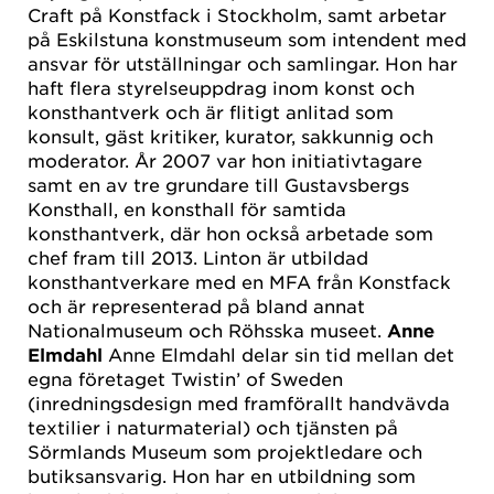
Craft på Konstfack i Stockholm, samt arbetar
på Eskilstuna konstmuseum som intendent med
ansvar för utställningar och samlingar. Hon har
haft flera styrelseuppdrag inom konst och
konsthantverk och är flitigt anlitad som
konsult, gäst kritiker, kurator, sakkunnig och
moderator. År 2007 var hon initiativtagare
samt en av tre grundare till Gustavsbergs
Konsthall, en konsthall för samtida
konsthantverk, där hon också arbetade som
chef fram till 2013. Linton är utbildad
konsthantverkare med en MFA från Konstfack
och är representerad på bland annat
Nationalmuseum och Röhsska museet.
Anne
Elmdahl
Anne Elmdahl delar sin tid mellan det
egna företaget Twistin’ of Sweden
(inredningsdesign med framförallt handvävda
textilier i naturmaterial) och tjänsten på
Sörmlands Museum som projektledare och
butiksansvarig. Hon har en utbildning som