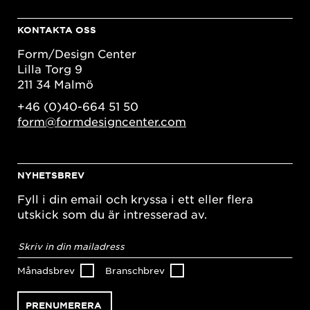
KONTAKTA OSS
Form/Design Center
Lilla Torg 9
211 34 Malmö
+46 (0)40-664 51 50
form@formdesigncenter.com
NYHETSBREV
Fyll i din email och kryssa i ett eller flera
utskick som du är intresserad av.
E-
postadress
*
Månadsbrev
Branschbrev