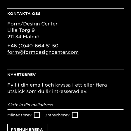
KONTAKTA OSS
Form/Design Center
Lilla Torg 9
211 34 Malmö
+46 (0)40-664 51 50
form@formdesigncenter.com
NYHETSBREV
Fyll i din email och kryssa i ett eller flera
utskick som du är intresserad av.
E-
postadress
*
Månadsbrev
Branschbrev