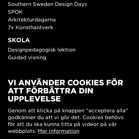
Southern Sweden Design Days
SPOK
Arkitekturdagarna
7x Konsthantverk
SKOLA
Designpedagogisk lektion
Guidad visning
HÅLLBAR UTVECKLING
VI ANVÄNDER COOKIES FÖR
New European Bauhaus
ATT FÖRBÄTTRA DIN
SUSTAINORDIC
UPPLEVELSE
Share Future Living
Lek för demokrati
Genom att klicka på knappen "acceptera alla"
What Matter_s
godkänner du att vi gör det. Cookies behövs
för att du ska kunna titta på videor på vår
webbplats.
Mer information