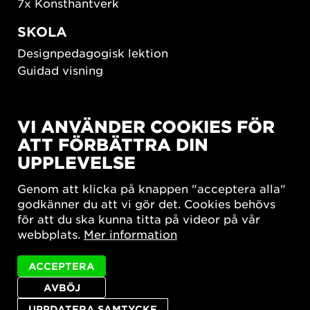
7x Konsthantverk
SKOLA
Designpedagogisk lektion
Guidad visning
HÅLLBAR UTVECKLING
VI ANVÄNDER COOKIES FÖR
New European Bauhaus
ATT FÖRBÄTTRA DIN
SUSTAINORDIC
UPPLEVELSE
Share Future Living
Lek för demokrati
Genom att klicka på knappen "acceptera alla"
What Matter_s
godkänner du att vi gör det. Cookies behövs
för att du ska kunna titta på videor på vår
webbplats.
Mer information
ACCEPTERA
AVBÖJ
Integritetspolicy
Tillgänglighetsredogörelse
Sajtkarta
Cookie-inställningar
UPPDATERA SAMTYCKE