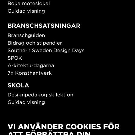
Boka möteslokal
Guidad visning
BRANSCHSATSNINGAR
Branschguiden
Bidrag och stipendier
Southern Sweden Design Days
SPOK
Arkitekturdagarna
7x Konsthantverk
SKOLA
Designpedagogisk lektion
Guidad visning
HÅLLBAR UTVECKLING
VI ANVÄNDER COOKIES FÖR
New European Bauhaus
ATT FÖRBÄTTRA DIN
SUSTAINORDIC