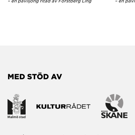
– en paviljong ritad av Förstberg Ling
– en pavi
MED STÖD AV