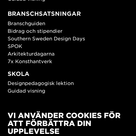
BRANSCHSATSNINGAR
Branschguiden
Bidrag och stipendier
Southern Sweden Design Days
SPOK
Arkitekturdagarna
7x Konsthantverk
SKOLA
Designpedagogisk lektion
Guidad visning
HÅLLBAR UTVECKLING
VI ANVÄNDER COOKIES FÖR
New European Bauhaus
ATT FÖRBÄTTRA DIN
SUSTAINORDIC
UPPLEVELSE
Share Future Living