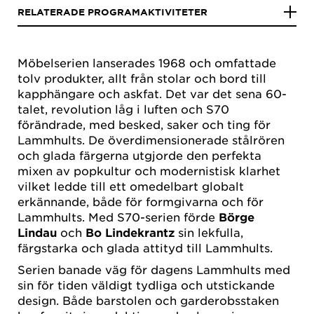
RELATERADE PROGRAMAKTIVITETER
Möbelserien lanserades 1968 och omfattade
tolv produkter, allt från stolar och bord till
kapphängare och askfat. Det var det sena 60-
talet, revolution låg i luften och S70
förändrade, med besked, saker och ting för
Lammhults. De överdimensionerade stålrören
och glada färgerna utgjorde den perfekta
mixen av popkultur och modernistisk klarhet
vilket ledde till ett omedelbart globalt
erkännande, både för formgivarna och för
Lammhults. Med S70-serien förde
Börge
Lindau
och
Bo Lindekrantz
sin lekfulla,
färgstarka och glada attityd till Lammhults.
Serien banade väg för dagens Lammhults med
sin för tiden väldigt tydliga och utstickande
design. Både barstolen och garderobsstaken