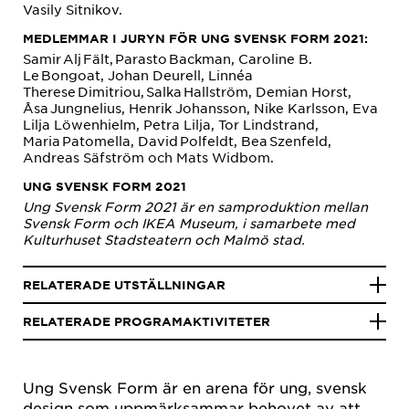
Vasily Sitnikov.
MEDLEMMAR I JURYN FÖR UNG SVENSK FORM 2021:
Samir Alj Fält, Parasto Backman, Caroline B.
Le Bongoat, Johan Deurell, Linnéa
Therese Dimitriou, Salka Hallström, Demian Horst,
Åsa Jungnelius, Henrik Johansson, Nike Karlsson, Eva
Lilja Löwenhielm, Petra Lilja, Tor Lindstrand,
Maria Patomella, David Polfeldt, Bea Szenfeld,
Andreas Säfström och Mats Widbom.
UNG SVENSK FORM 2021
Ung Svensk Form 2021 är en samproduktion mellan
Svensk Form och IKEA Museum, i samarbete med
Kulturhuset Stadsteatern och Malmö stad.
RELATERADE UTSTÄLLNINGAR
RELATERADE PROGRAMAKTIVITETER
Ung Svensk Form är en arena för ung, svensk
design som uppmärksammar behovet av att