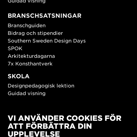
Guidad visning
BRANSCHSATSNINGAR
Branschguiden
Bidrag och stipendier
Southern Sweden Design Days
SPOK
Arkitekturdagarna
7x Konsthantverk
SKOLA
Designpedagogisk lektion
Guidad visning
HÅLLBAR UTVECKLING
VI ANVÄNDER COOKIES FÖR
New European Bauhaus
ATT FÖRBÄTTRA DIN
SUSTAINORDIC
UPPLEVELSE
Share Future Living