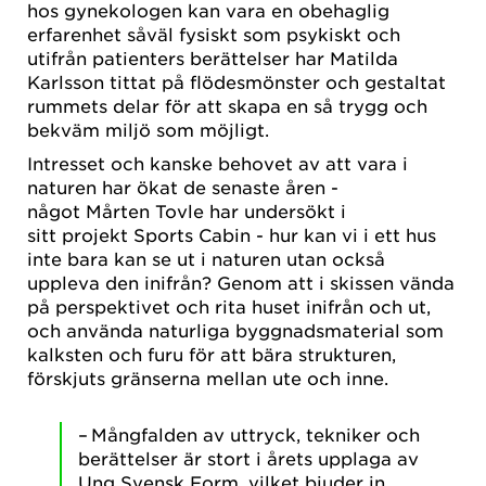
hos gynekologen kan vara en obehaglig
erfarenhet såväl fysiskt som psykiskt och
utifrån patienters berättelser har Matilda
Karlsson tittat på flödesmönster och gestaltat
rummets delar för att skapa en så trygg och
bekväm miljö som möjligt.
Intresset och kanske behovet av att vara i
naturen har ökat de senaste åren -
något Mårten Tovle har undersökt i
sitt projekt Sports Cabin - hur kan vi i ett hus
inte bara kan se ut i naturen utan också
uppleva den inifrån? Genom att i skissen vända
på perspektivet och rita huset inifrån och ut,
och använda naturliga byggnadsmaterial som
kalksten och furu för att bära strukturen,
förskjuts gränserna mellan ute och inne.
– Mångfalden av uttryck, tekniker och
berättelser är stort i årets upplaga av
Ung Svensk Form, vilket bjuder in