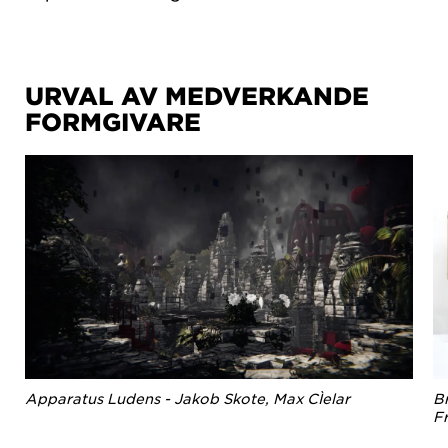
URVAL AV MEDVERKANDE
FORMGIVARE
Apparatus Ludens - Jakob Skote, Max CÌelar
Br
F