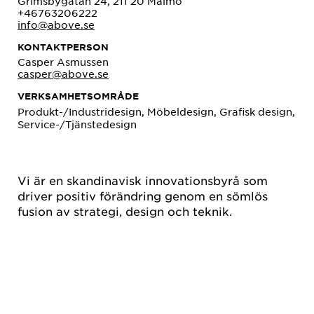
Grimsbygatan 24, 211 20 Malmö
+46763206222
info@above.se
KONTAKTPERSON
Casper Asmussen
casper@above.se
VERKSAMHETSOMRÅDE
Produkt-/Industridesign, Möbeldesign, Grafisk design,
Service-/Tjänstedesign
Vi är en skandinavisk innovationsbyrå som
driver positiv förändring genom en sömlös
fusion av strategi, design och teknik.