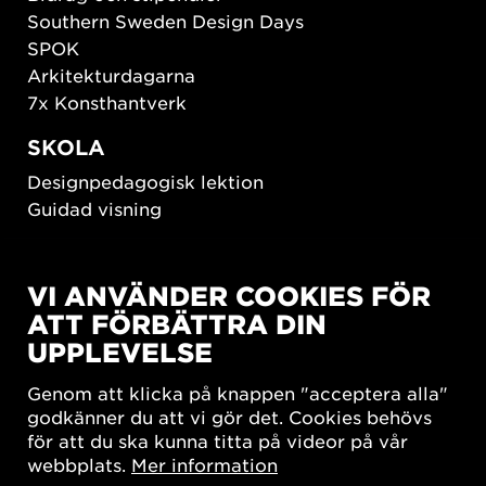
Southern Sweden Design Days
SPOK
Arkitekturdagarna
7x Konsthantverk
SKOLA
Designpedagogisk lektion
Guidad visning
HÅLLBAR UTVECKLING
VI ANVÄNDER COOKIES FÖR
New European Bauhaus
ATT FÖRBÄTTRA DIN
SUSTAINORDIC
UPPLEVELSE
Share Future Living
Lek för demokrati
Genom att klicka på knappen "acceptera alla"
What Matter_s
godkänner du att vi gör det. Cookies behövs
för att du ska kunna titta på videor på vår
webbplats.
Mer information