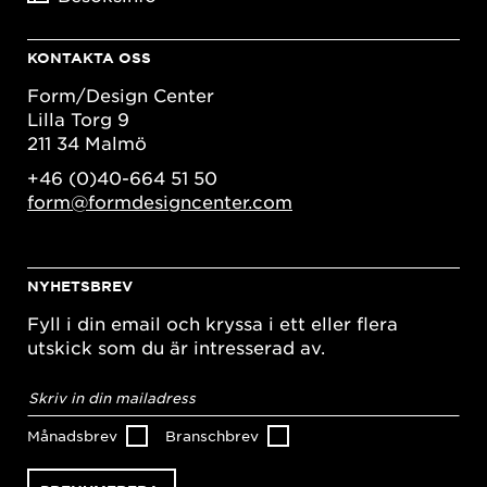
KONTAKTA OSS
Form/Design Center
Lilla Torg 9
211 34 Malmö
+46 (0)40-664 51 50
form@formdesigncenter.com
NYHETSBREV
Fyll i din email och kryssa i ett eller flera
utskick som du är intresserad av.
E-
postadress
*
Månadsbrev
Branschbrev