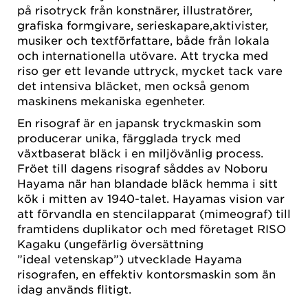
på risotryck från konstnärer, illustratörer,
grafiska formgivare, serieskapare,aktivister,
musiker och textförfattare, både från lokala
och internationella utövare. Att trycka med
riso ger ett levande uttryck, mycket tack vare
det intensiva bläcket, men också genom
maskinens mekaniska egenheter.
En risograf är en japansk tryckmaskin som
producerar unika, färgglada tryck med
växtbaserat bläck i en miljövänlig process.
Fröet till dagens risograf såddes av Noboru
Hayama när han blandade bläck hemma i sitt
kök i mitten av 1940-talet. Hayamas vision var
att förvandla en stencilapparat (mimeograf) till
framtidens duplikator och med företaget RISO
Kagaku (ungefärlig översättning
”ideal vetenskap”) utvecklade Hayama
risografen, en effektiv kontorsmaskin som än
idag används flitigt.