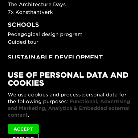
The Architecture Days
7x Konsthantverk
SCHOOLS
Pedagogical design program
Guided tour
SUSTAINABLE DEVELOPMENT
New European Bauhaus
USE OF PERSONAL DATA AND
SUSTAINORDIC
COOKIES
Share Future Living
Play for Democracy
We use cookies and process personal data for
What Matter_s
the following purposes:
Functional, Advertising
and Marketing, Analytics & Embedded external
content
.
ACCEPT