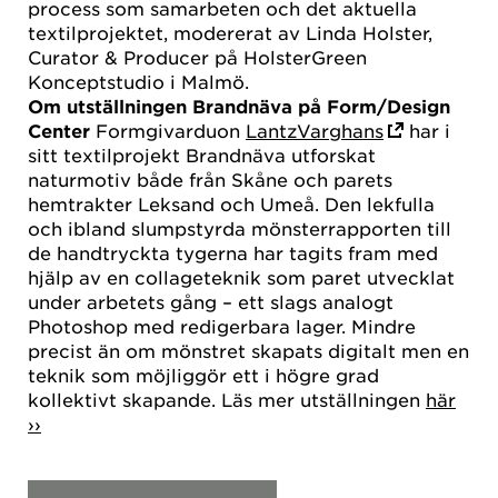
process som samarbeten och det aktuella
textilprojektet, modererat av Linda Holster,
Curator & Producer på HolsterGreen
Konceptstudio i Malmö.
Om utställningen Brandnäva på Form/Design
Center
Formgivarduon
LantzVarghans
har i
sitt textilprojekt Brandnäva utforskat
naturmotiv både från Skåne och parets
hemtrakter Leksand och Umeå. Den lekfulla
och ibland slumpstyrda mönsterrapporten till
de handtryckta tygerna har tagits fram med
hjälp av en collageteknik som paret utvecklat
under arbetets gång – ett slags analogt
Photoshop med redigerbara lager. Mindre
precist än om mönstret skapats digitalt men en
teknik som möjliggör ett i högre grad
kollektivt skapande. Läs mer utställningen
här
››