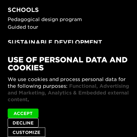
SCHOOLS
Pedagogical design program
Guided tour
SUSTAINABLE DEVELOPMENT
New European Bauhaus
USE OF PERSONAL DATA AND
SUSTAINORDIC
COOKIES
Share Future Living
Play for Democracy
We use cookies and process personal data for
What Matter_s
the following purposes:
Functional, Advertising
and Marketing, Analytics & Embedded external
content
.
ACCEPT
Status
Livesändning Samtal med formgivarduon
DECLINE
Privacy policy
Accessibility report
Site map
message
LantzVarghans is not available in English.
Cookie settings
CUSTOMIZE
© 2026 Form/Design Center