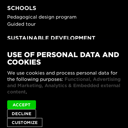
SCHOOLS
Pedagogical design program
Guided tour
SUSTAINABLE DEVELOPMENT
New European Bauhaus
USE OF PERSONAL DATA AND
SUSTAINORDIC
COOKIES
Share Future Living
Play for Democracy
We use cookies and process personal data for
What Matter_s
the following purposes:
Functional, Advertising
and Marketing, Analytics & Embedded external
content
.
ACCEPT
Status
Digital föreläsning Formslaget (1)75 år! is not
DECLINE
Privacy policy
Accessibility report
Site map
message
available in English.
Cookie settings
CUSTOMIZE
© 2026 Form/Design Center