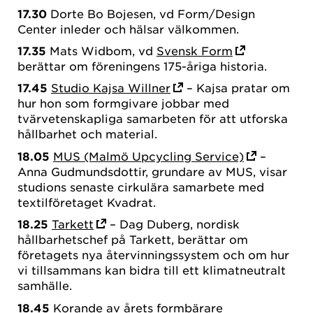
17.30
Dorte Bo Bojesen, vd Form/Design
Center inleder och hälsar välkommen.
17.35
Mats Widbom, vd
Svensk Form
berättar om föreningens 175-åriga historia.
17.45
Studio Kajsa Willner
– Kajsa pratar om
hur hon som formgivare jobbar med
tvärvetenskapliga samarbeten för att utforska
hållbarhet och material.
18.05
MUS (Malmö Upcycling Service)
–
Anna Gudmundsdottir, grundare av MUS, visar
studions senaste cirkulära samarbete med
textilföretaget Kvadrat.
18.25
Tarkett
– Dag Duberg, nordisk
hållbarhetschef på Tarkett, berättar om
företagets nya återvinningssystem och om hur
vi tillsammans kan bidra till ett klimatneutralt
samhälle.
18.45
Korande av
årets formbärare