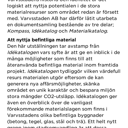
logiskt att nyttja potentialen i de stora
materialresurser som området redan är försett
med. Varvsstaden AB har därför låtit utarbeta
en dokumentsamling bestående av tre delar;
Kompass
,
Idékatalog
och
Materialkatalog
.
Att nyttja befintliga material
Den här utställningen tar avstamp från
Idékatalogen
vars syfte är att ge en inblick i de
många möjligheter som finns till att
återanvända befintliga material inom framtida
projekt.
Idékatalogen
tydliggör vilken värdefull
resurs materialen utgör eftersom de kan
generera nya affärsmöjligheter, skänka
området en unik karaktär och bespara miljön
stora mängder CO2-utsläpp. Idékatalogen ger
även en överblick över de vanligast
förekommande materialslagen som finns i
Varvsstadens olika befintliga byggnader
(betong, tegel, glas, stål och trä). Ett helt nytt
grepp inom stadsomvandling är att dessa