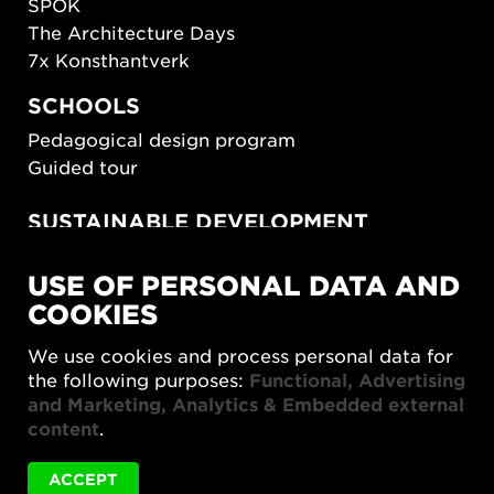
SPOK
The Architecture Days
7x Konsthantverk
SCHOOLS
Pedagogical design program
Guided tour
SUSTAINABLE DEVELOPMENT
New European Bauhaus
USE OF PERSONAL DATA AND
SUSTAINORDIC
COOKIES
Share Future Living
Play for Democracy
We use cookies and process personal data for
What Matter_s
the following purposes:
Functional, Advertising
and Marketing, Analytics & Embedded external
content
.
ACCEPT