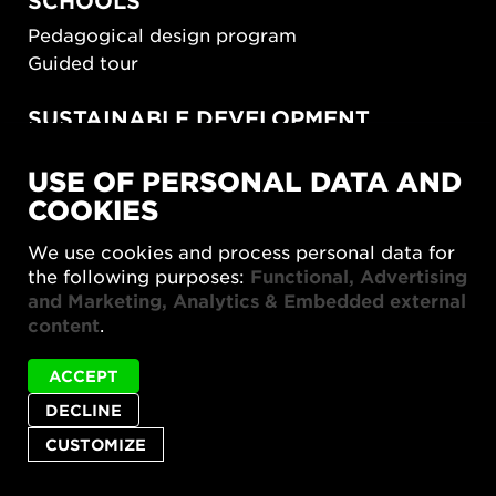
SCHOOLS
Pedagogical design program
Guided tour
SUSTAINABLE DEVELOPMENT
New European Bauhaus
USE OF PERSONAL DATA AND
SUSTAINORDIC
COOKIES
Share Future Living
Play for Democracy
We use cookies and process personal data for
What Matter_s
the following purposes:
Functional, Advertising
and Marketing, Analytics & Embedded external
content
.
ACCEPT
DECLINE
Privacy policy
Accessibility report
Site map
Cookie settings
CUSTOMIZE
© 2026 Form/Design Center