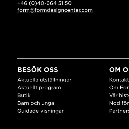
+46 (0)40-664 51 50
form@formdesigncenter.com
BESÖK OSS
OM O
Aktuella utställningar
Kontakt
Aktuellt program
Om For
Butik
Vår hist
Barn och unga
Nod för
Guidade visningar
Partner
Tillgänglighet
Jobba h
Hitta hit
Pressr