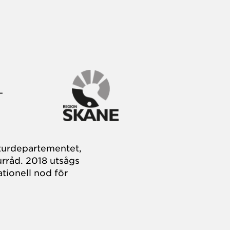
turdepartementet,
rråd. 2018 utsågs
tionell nod för