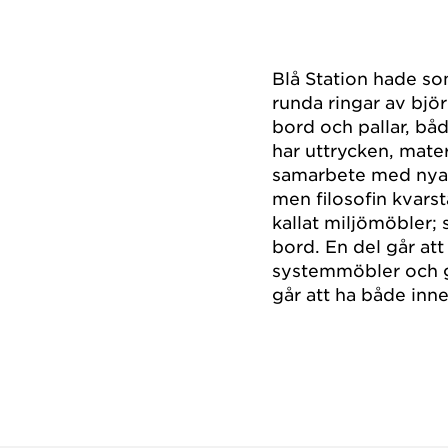
Blå Station hade so
runda ringar av björ
bord och pallar, bå
har uttrycken, mate
samarbete med nya 
men filosofin kvarstå
kallat miljömöbler; s
bord. En del går att
systemmöbler och gå
går att ha både inn