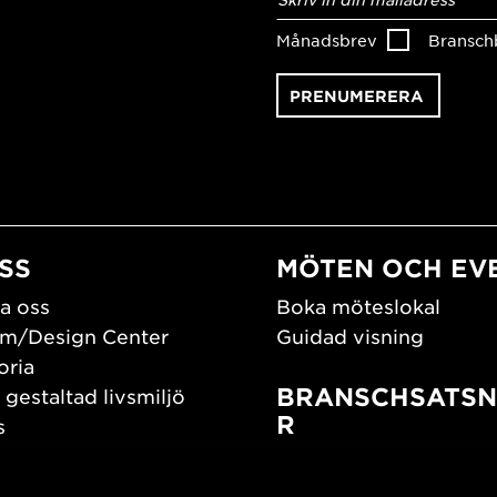
postadress
*
Månadsbrev
Bransch
SS
MÖTEN OCH EV
a oss
Boka möteslokal
m/Design Center
Guidad visning
oria
BRANSCHSATSN
 gestaltad livsmiljö
R
s
os oss
Branschguiden
um
Bidrag och stipendier