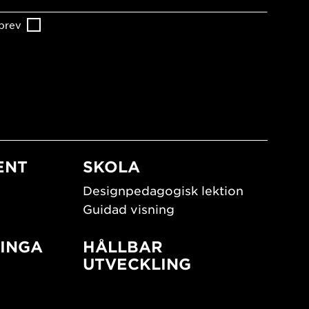
brev
ENT
SKOLA
Designpedagogisk lektion
Guidad visning
INGA
HÅLLBAR
UTVECKLING
New European Bauhaus
SUSTAINORDIC