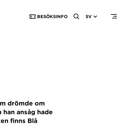
BESÖKSINFO
SV
 som drömde om
m han ansåg hade
en finns Blå