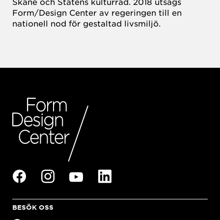
Skåne och Statens kulturråd. 2018 utsågs
Form/Design Center av regeringen till en
nationell nod för gestaltad livsmiljö.
BESÖK OSS