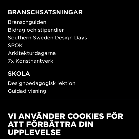
BRANSCHSATSNINGAR
Branschguiden
Bidrag och stipendier
Southern Sweden Design Days
SPOK
Arkitekturdagarna
7x Konsthantverk
SKOLA
Designpedagogisk lektion
Guidad visning
HÅLLBAR UTVECKLING
VI ANVÄNDER COOKIES FÖR
New European Bauhaus
ATT FÖRBÄTTRA DIN
SUSTAINORDIC
UPPLEVELSE
Share Future Living
Lek för demokrati