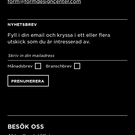
form@formdesigncenter.com
NYHETSBREV
Fyll i din email och kryssa i ett eller flera
utskick som du är intresserad av.
E-
postadress
*
Månadsbrev
Branschbrev
BESÖK OSS