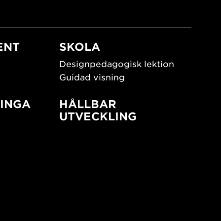
ENT
SKOLA
Designpedagogisk lektion
Guidad visning
INGA
HÅLLBAR
UTVECKLING
New European Bauhaus
SUSTAINORDIC
ign
Share Future Living
Lek för demokrati
What Matter_s