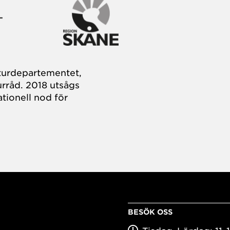
turdepartementet,
rråd. 2018 utsågs
tionell nod för
BESÖK OSS