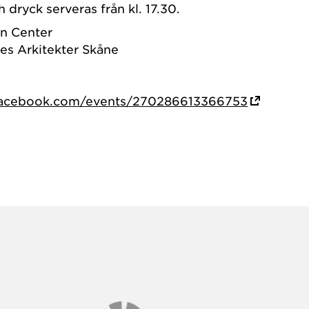
h dryck serveras från kl. 17.30.
n Center
es Arkitekter Skåne
acebook.com/events/270286613366753