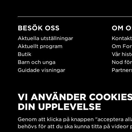
BESÖK OSS
OM O
Aktuella utställningar
Kontakt
Aktuellt program
Om For
Butik
Vår hist
Barn och unga
Nod för
Guidade visningar
Partner
Tillgänglighet
Jobba h
Hitta hit
Pressr
Öppettider
VI ANVÄNDER COOKIE
PLAY
DIN UPPLEVELSE
Form/De
Genom att klicka på knappen "acceptera all
Filmark
behövs för att du ska kunna titta på videor