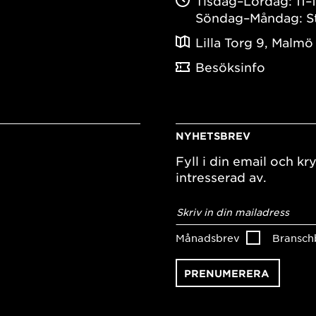
Tisdag–Lördag: 11–
Söndag–Måndag: S
Lilla Torg 9, Malmö
Besöksinfo
NYHETSBREV
Fyll i din email och kry
intresserad av.
E-
postadress
*
Månadsbrev
Bransch