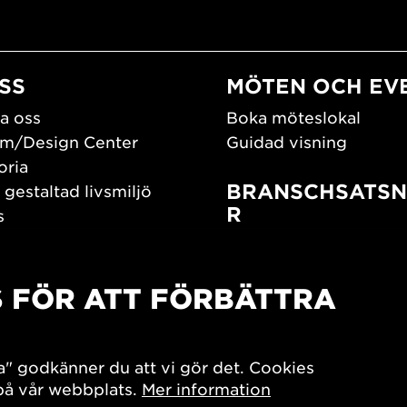
SS
MÖTEN OCH EV
a oss
Boka möteslokal
m/Design Center
Guidad visning
oria
BRANSCHSATSN
 gestaltad livsmiljö
R
s
os oss
Branschguiden
um
Bidrag och stipendier
S FÖR ATT FÖRBÄTTRA
Southern Sweden Des
Days
SPOK
sign Center Play
Arkitekturdagarna
a" godkänner du att vi gör det. Cookies
iv
 på vår webbplats.
Mer information
7x Konsthantverk