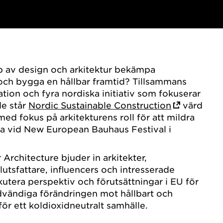
p av design och arkitektur bekämpa
och bygga en hållbar framtid? Tillsammans
on och fyra nordiska initiativ som fokuserar
de står
Nordic Sustainable Construction
värd
ed fokus på arkitekturens roll för att mildra
na vid New European Bauhaus Festival i
r Architecture bjuder in arkitekter,
utsfattare, influencers och intresserade
utera perspektiv och förutsättningar i EU för
dvändiga förändringen mot hållbart och
ör ett koldioxidneutralt samhälle.