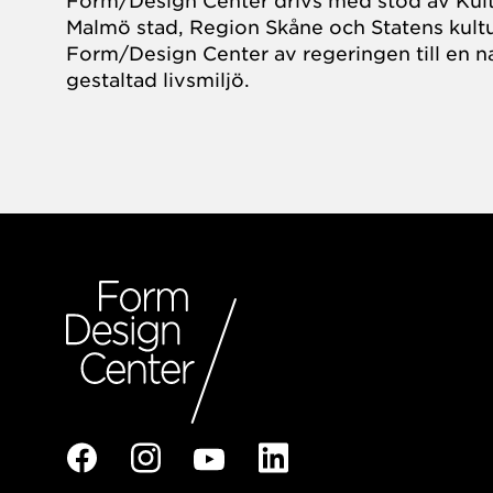
Form/Design Center drivs med stöd av Kul
Malmö stad, Region Skåne och Statens kultu
Form/Design Center av regeringen till en na
gestaltad livsmiljö.