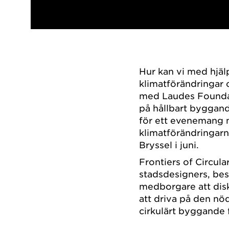
Hur kan vi med hjäl
klimatförändringar 
med Laudes Foundati
på hållbart byggan
för ett evenemang m
klimatförändringar
Bryssel i juni.
Frontiers of Circula
stadsdesigners, besl
medborgare att disk
att driva på den nö
cirkulärt byggande f