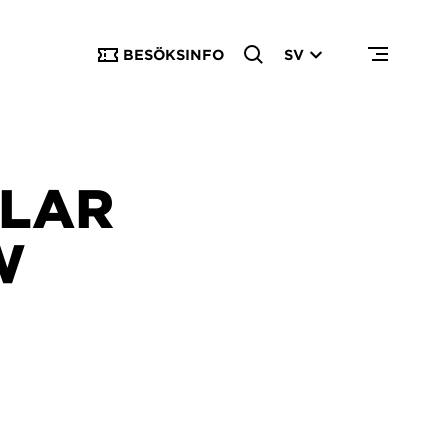
BESÖKSINFO
SV
ULAR
W