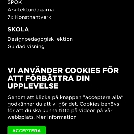
SPOK
Arkitekturdagarna
7x Konsthantverk
SKOLA
Designpedagogisk lektion
Guidad visning
HÅLLBAR UTVECKLING
VI ANVÄNDER COOKIES FÖR
New European Bauhaus
ATT FÖRBÄTTRA DIN
SUSTAINORDIC
UPPLEVELSE
Share Future Living
Lek för demokrati
Genom att klicka på knappen "acceptera alla"
What Matter_s
godkänner du att vi gör det. Cookies behövs
för att du ska kunna titta på videor på vår
webbplats.
Mer information
ACCEPTERA