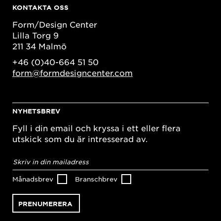
KONTAKTA OSS
Form/Design Center
Lilla Torg 9
211 34 Malmö
+46 (0)40-664 51 50
form@formdesigncenter.com
NYHETSBREV
Fyll i din email och kryssa i ett eller flera
utskick som du är intresserad av.
E-
postadress
*
Månadsbrev
Branschbrev