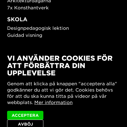
Arkitekturdagarna
7x Konsthantverk
SKOLA
Designpedagogisk lektion
Guidad visning
HÅLLBAR UTVECKLING
VI ANVÄNDER COOKIES FÖR
New European Bauhaus
ATT FÖRBÄTTRA DIN
SUSTAINORDIC
UPPLEVELSE
Share Future Living
Lek för demokrati
Genom att klicka på knappen "acceptera alla"
What Matter_s
godkänner du att vi gör det. Cookies behövs
för att du ska kunna titta på videor på vår
webbplats.
Mer information
ACCEPTERA
AVBÖJ
Integritetspolicy
Tillgänglighetsredogörelse
Sajtkarta