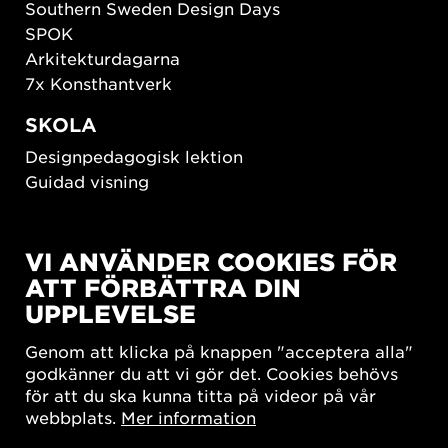
Southern Sweden Design Days
SPOK
Arkitekturdagarna
7x Konsthantverk
SKOLA
Designpedagogisk lektion
Guidad visning
HÅLLBAR UTVECKLING
VI ANVÄNDER COOKIES FÖR
New European Bauhaus
ATT FÖRBÄTTRA DIN
SUSTAINORDIC
UPPLEVELSE
Share Future Living
Lek för demokrati
Genom att klicka på knappen "acceptera alla"
What Matter_s
godkänner du att vi gör det. Cookies behövs
för att du ska kunna titta på videor på vår
webbplats.
Mer information