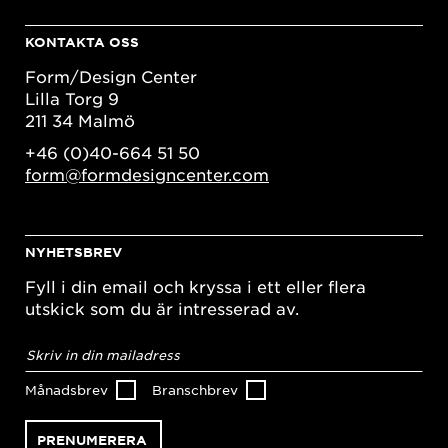
KONTAKTA OSS
Form/Design Center
Lilla Torg 9
211 34 Malmö
+46 (0)40-664 51 50
form@formdesigncenter.com
NYHETSBREV
Fyll i din email och kryssa i ett eller flera
utskick som du är intresserad av.
E-
postadress
*
Månadsbrev
Branschbrev