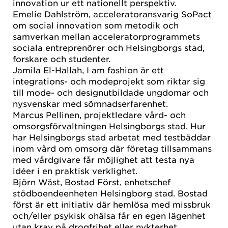
innovation ur ett nationellt perspektiv.
Emelie Dahlström, acceleratoransvarig SoPact
om social innovation som metodik och
samverkan mellan acceleratorprogrammets
sociala entreprenörer och Helsingborgs stad,
forskare och studenter.
Jamila El-Hallah, I am fashion är ett
integrations- och modeprojekt som riktar sig
till mode- och designutbildade ungdomar och
nysvenskar med sömnadserfarenhet.
Marcus Pellinen, projektledare vård- och
omsorgsförvaltningen Helsingborgs stad. Hur
har Helsingborgs stad arbetat med testbäddar
inom vård om omsorg där företag tillsammans
med vårdgivare får möjlighet att testa nya
idéer i en praktisk verklighet.
Björn Wäst, Bostad Först, enhetschef
stödboendeenheten Helsingborg stad. Bostad
först är ett initiativ där hemlösa med missbruk
och/eller psykisk ohälsa får en egen lägenhet
utan krav på drogfrihet eller nykterhet.