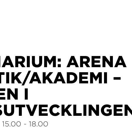
NARIUM: ARENA
IK/AKADEMI –
N I
SUTVECKLINGE
/
15.00
-
18.00