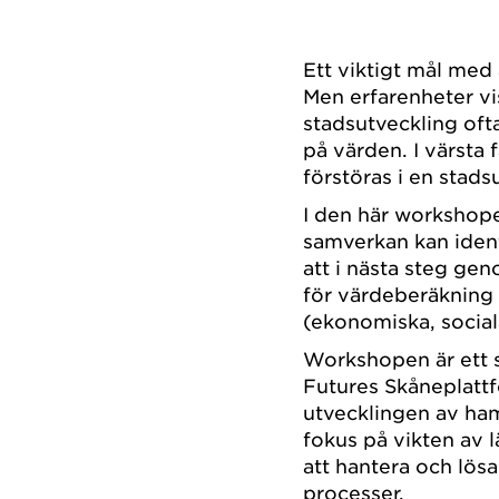
Ett viktigt mål med 
Men erfarenheter vi
stadsutveckling oft
på värden. I värsta 
förstöras i en stad
I den här workshope
samverkan kan identi
att i nästa steg ge
för värdeberäkning 
(ekonomiska, sociala
Workshopen är ett 
Futures Skåneplattf
utvecklingen av ham
fokus på vikten av l
att hantera och lös
processer.