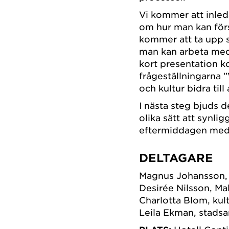
Vi kommer att inle
om hur man kan förs
kommer att ta upp s
man kan arbeta med
kort presentation k
frågeställningarna ”
och kultur bidra till
I nästa steg bjuds d
olika sätt att synli
eftermiddagen med a
DELTAGARE
Magnus Johansson, 
Desirée Nilsson, Ma
Charlotta Blom, ku
Leila Ekman, stadsa