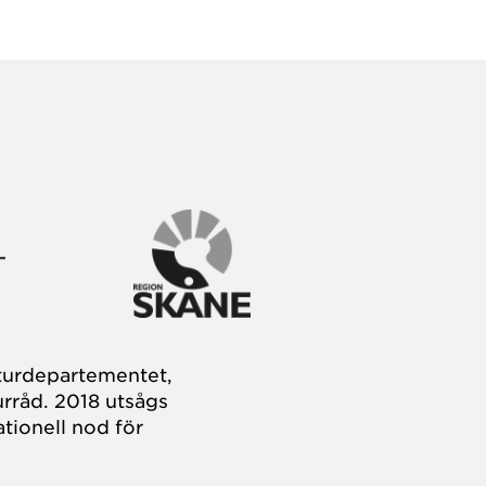
turdepartementet,
rråd. 2018 utsågs
tionell nod för