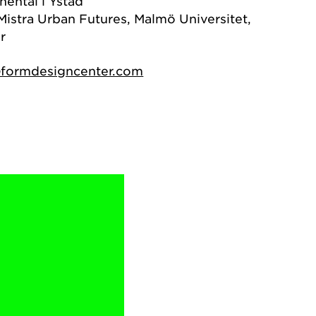
nental i Ystad
Mistra Urban Futures, Malmö Universitet,
r
@formdesigncenter.com