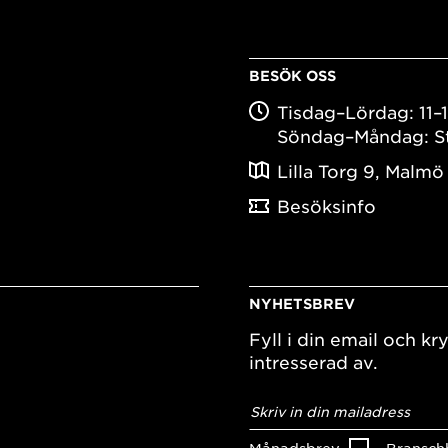
BESÖK OSS
Tisdag–Lördag: 11–
Söndag–Måndag: S
Lilla Torg 9, Malmö
Besöksinfo
NYHETSBREV
Fyll i din email och kry
intresserad av.
E-
postadress
*
Månadsbrev
Bransch