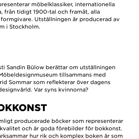
presenterar möbelklassiker, internationella
, från tidigt 1900-tal och framåt, alla
 formgivare. Utställningen är producerad av
 i Stockholm.
ti Sandin Bülow berättar om utställningen
 Möbeldesignmuseum tillsammans med
grid Sommar som reflekterar över dagens
esignvärld. Var syns kvinnorna?
BOKKONST
ömligt producerade böcker som representerar
valitet och är goda förebilder för bokkonst.
rksammar hur rik och komplex boken är som