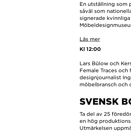
En utställning som 
såväl som nationella
signerade kvinnliga
Möbeldesignmuseum
Läs mer
Kl 12:00
Lars Bülow och Kers
Female Traces och
designjournalist In
möbelbransch och d
SVENSK 
Ta del av 25 föred
en hög produktionsk
Utmärkelsen uppmä