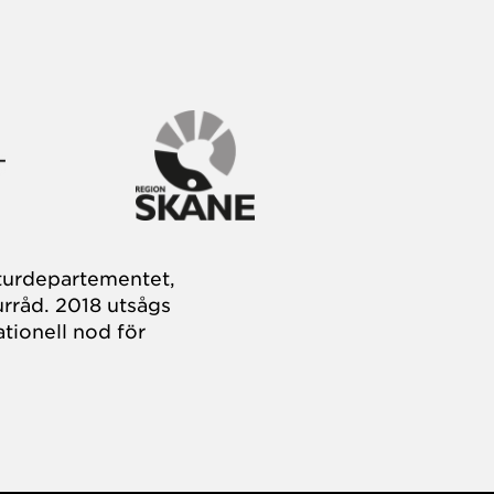
turdepartementet,
rråd. 2018 utsågs
tionell nod för