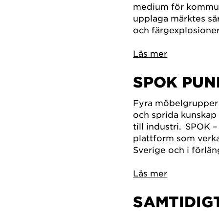
medium för kommuni
upplaga märktes sär
och färgexplosioner 
Läs mer
SPOK PU
Fyra möbelgrupper 
och sprida kunskap o
till industri. SPOK
plattform som verka
Sverige och i förlä
Läs mer
SAMTIDIG