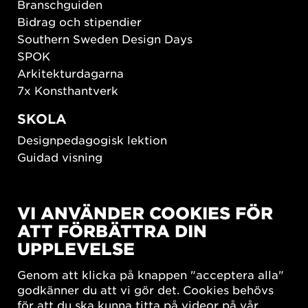
Branschguiden
Bidrag och stipendier
Southern Sweden Design Days
SPOK
Arkitekturdagarna
7x Konsthantverk
SKOLA
Designpedagogisk lektion
Guidad visning
HÅLLBAR UTVECKLING
VI ANVÄNDER COOKIES FÖR
New European Bauhaus
ATT FÖRBÄTTRA DIN
SUSTAINORDIC
UPPLEVELSE
Share Future Living
Lek för demokrati
Genom att klicka på knappen "acceptera alla"
What Matter_s
godkänner du att vi gör det. Cookies behövs
för att du ska kunna titta på videor på vår